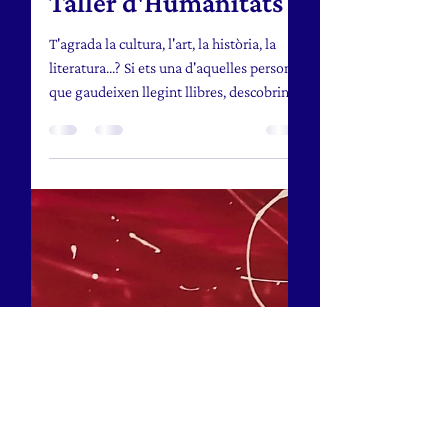
10 feb
4 min de lectura
Taller d'Humanitats
T'agrada la cultura, l'art, la història, la
literatura...? Si ets una d'aquelles persones
que gaudeixen llegint llibres, descobrint
biografies històriques, reflexionant sobre
temes d'actualitat, o bé generant debat i
escoltant diferents punts de vista,
t'esperem al nostre taller d'humanitats.
Cada divendres, una nova trobada Amb el
taller que us proposem, cada divendres
desvetllem un petit univers, partint cada
dia, d'un punt de partida diferent: pot ser
un article, un llibre