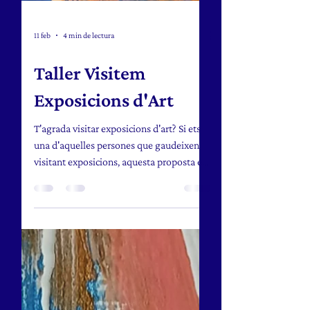
11 feb
4 min de lectura
Taller Visitem
Exposicions d'Art
T'agrada visitar exposicions d'art? Si ets
una d'aquelles persones que gaudeixen
visitant exposicions, aquesta proposta és
per a tu! Què fem al taller? Ens trobem in
situ a l'exposició, i descobrim autors;
escoltem la història que hi ha darrera de
les obres; compartim anècdotes;
recordem els diferents períodes que hem
viscut al llarg de la història; n'estudiem
biografies de persones singulars; ens