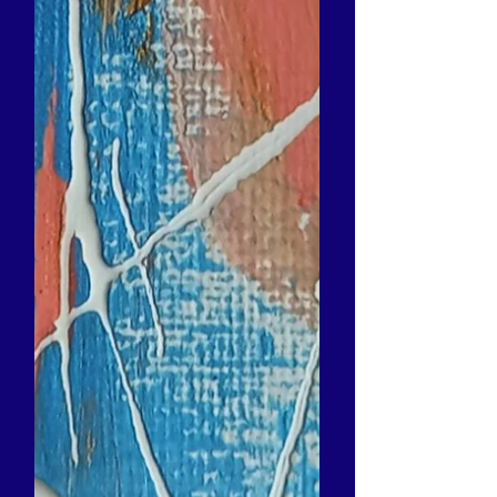
endinsem en indrets artístics molt, poc o
gens coneguts; ens meravellem davant