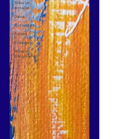
Todas las
entradas
Dansa
Humanitats
Pintura
Cròniques
Material
d'Ampliació