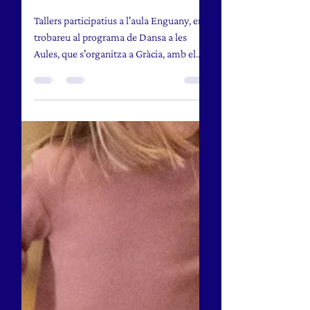
Dansa a les Aules
Tallers participatius a l'aula Enguany, ens
trobareu al programa de Dansa a les
Aules, que s'organitza a Gràcia, amb el
nostre Taller Literatura & Dansa. Tot
seguit, podeu llegir la noticia a la pàgina
web del grup de Dones Creadores
Minerva:
https://minervadonescreadoresdegracia.c
at/dansa-a-les-aules-de-la-salle-de-
gracia-amb-ainoa-soler/ T'agradaria que
vinguem al vostre centre? Si coneixes un
centre educatiu, escola, o centre cívic, on
t'agradaria que presentem la nostra p