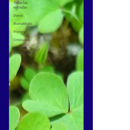
Todas las
entradas
Dansa
Humanitats
Pintura
Cròniques
Material
d'Ampliació