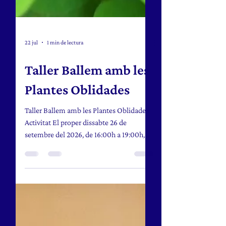
22 jul
1 min de lectura
Taller Ballem amb les
Plantes Oblidades
Taller Ballem amb les Plantes Oblidades
Activitat El proper dissabte 26 de
setembre del 2026, de 16:00h a 19:00h,
l’Ainoa Soler durà a terme un taller
familiar gratuït dins la 11ª Jornada
Gastronòmica de les Plantes Oblidades,
que organitza el Col·lectiu d'Eixarcolant.
"T'imagines ballar amb la família de
plantes oblidades que avui ens