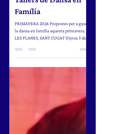
21 abr
2 min de lectura
Tallers de Dansa en
Família
PRIMAVERA 2026 Propostes per a gaudir
la dansa en família aquesta primavera. A
LES PLANES, SANT CUGAT Dijous 5 de
març del 2026 Taller monogràfic, de
16:30h a 18:30h.(2h) Al Casal de les
Planes (Sant Cugat del Vallès).
Inscripcions a la web del mateix centre
(https://centresculturals.santcugat.cat/15
439/curs/14022/) A MIRASOL, SANT
CUGAT Curs de 9 sessions per a ballar en
família (a partir de 4 anys) Del 10 d’abril
al 12 de juny, els divendres, de 17 a 18 h Al
Casal de Miraso