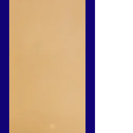
acompanyen? En aquest taller,
descobrirem els seus noms, les seves
formes úniques i singulars, i els seus
colors. I ens imaginarem com es mou