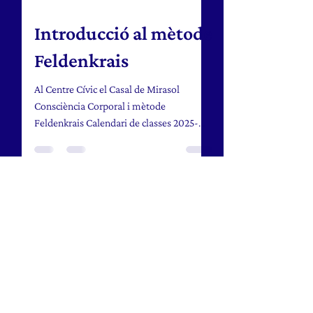
31 dic 2025
2 min de lectura
Introducció al mètode
Feldenkrais
Al Centre Cívic el Casal de Mirasol
Consciència Corporal i mètode
Feldenkrais Calendari de classes 2025-
2026 TIPUS DE CURS DATA HORARI
LLOC INSCRIPCIONS GRUPAL Taller de
primavera D'abril a juny del 2026, els
dimecres a la tarda. De 16:00h a 17:30h
(sessions d'1 hora i mitja) Casal de
Mirasol Inscripcions al Casal de Mirasol
GRUPAL Monogràfic de dues sessions