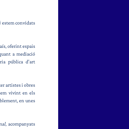
é estem convidats 
ís, oferint espais 
quant a mediació 
ia pública d’art 
 artistes i obres 
em vivint en els 
iblement, en unes 
mal
, acompanyats 