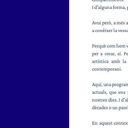
I d’alguna forma, 
Avui però, a més a
a conèixer la vess
Perquè com hem vis
per a crear, sí. 
artística amb la 
contemporani.
Aquí, una programa
actuals, que ens 
nostres dies. I d'
dècades o un parel
En aquest context