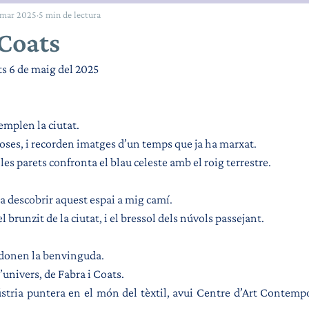
 mar 2025
5 min de lectura
 Coats
ts 6 de maig del 2025
emplen la ciutat.
oses, i recorden imatges d’un temps que ja ha marxat. 
 les parets confronta el blau celeste amb el roig terrestre.
a descobrir aquest espai a mig camí.
 brunzit de la ciutat, i el bressol dels núvols passejant.
donen la benvinguda.
’univers, de Fabra i Coats.
stria puntera en el món del tèxtil, avui Centre d’Art Contempo