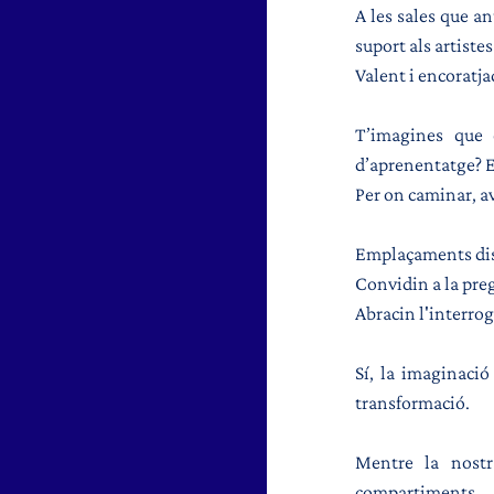
A les sales que an
suport als artist
Valent i encoratja
T’imagines que 
d’aprenentatge? En
Per on caminar, av
Emplaçaments diss
Convidin a la pre
Abracin l'interrog
Sí, la imaginació 
transformació.
Mentre la nostr
compartiments.