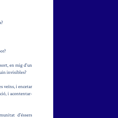
x?
por?
sort, en mig d’un 
uin invisibles?
 veïns, i encetar 
ció, i acontentar-
unitat d'éssers 