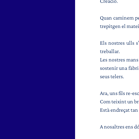
Creació.
Quan caminem per 
trepitgen el matei
Els nostres ulls s
treballar.
Les nostres mans 
sostenir una fàbri
seus telers. 
Ara, uns fils re-es
Com teixint un bro
Està endreçat tan
A nosaltres ens dó