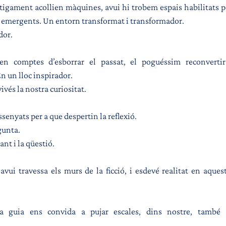
tigament acollien màquines, avui hi trobem espais habilitats per 
es emergents. Un entorn transformat i transformador.
dor.
en comptes d’esborrar el passat, el poguéssim reconvertir
 un lloc inspirador. 
ivés la nostra curiositat. 
enyats per a que despertin la reflexió. 
gunta. 
ant i la qüestió.
avui travessa els murs de la ficció, i esdevé realitat en aquest
a guia ens convida a pujar escales, dins nostre, també s