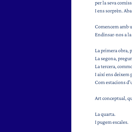
per la seva comissà
I ens sorprèn. Ab
Comencem amb una 
Endinsar-nos a la 
La primera obra, p
La segona, pregun
La tercera, comm
I així ens deixem p
Com estacions d’un
Art conceptual, qu
La quarta.
I pugem escales.