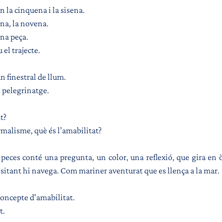
 la cinquena i la sisena.
ena, la novena.
ena peça.
el trajecte. 
n finestral de llum.
e pelegrinatge.
t?
rmalisme, què és l’amabilitat?
peces conté una pregunta, un color, una reflexió, que gira en ò
visitant hi navega. Com mariner aventurat que es llença a la mar.
concepte d'amabilitat.
t.