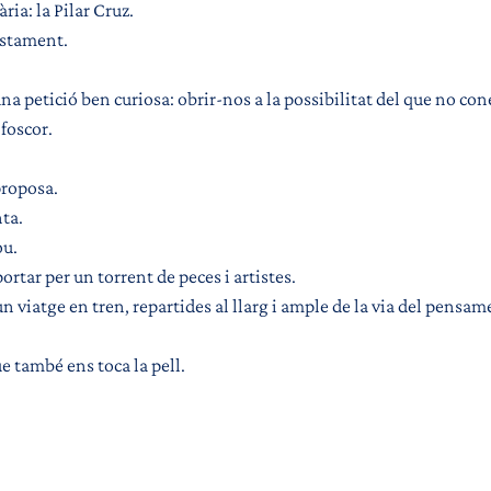
ria: la Pilar Cruz.
astament.
petició ben curiosa: obrir-nos a la possibilitat del que no co
foscor.
roposa. 
ta.
ou.
ortar per un torrent de peces i artistes.
 viatge en tren, repartides al llarg i ample de la via del pensam
e també ens toca la pell.