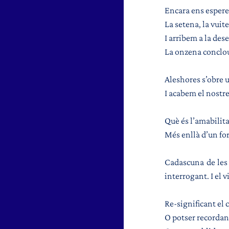
Encara ens esperen
La setena, la vuit
I arribem a la des
La onzena conclou 
Aleshores s’obre u
I acabem el nostr
Què és l’amabilita
Més enllà d’un fo
Cadascuna de les 
interrogant. I el 
Re-significant el 
O potser recordan