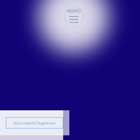
MENÚ
Inicia sesión/ Regístrate