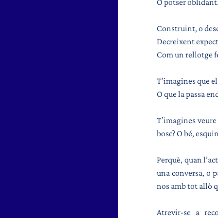
O potser oblidant
Construint, o des
Decreixent expecta
Com un rellotge fe
T’imagines que el 
O que la passa end
T’imagines veure e
bosc? O bé, esquin
Perquè, quan l’act
una conversa, o pa
nos amb tot allò q
Atrevir-se a re