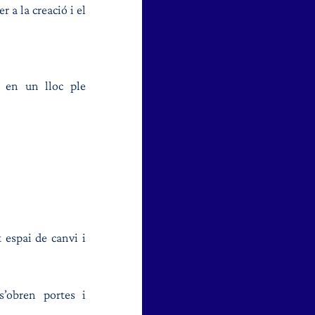
a la creació i el 
 en un lloc ple 
 espai de canvi i 
’obren portes i 