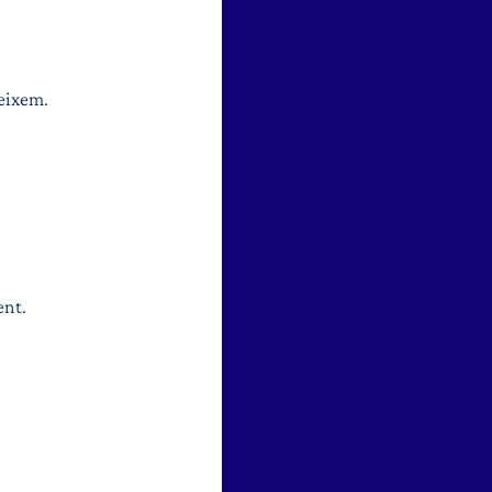
neixem.
ent.