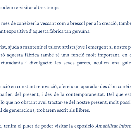
podem re-visitar altres temps.
 més de conèixer la vessant com a bressol per a la creació, tamb
ant expositiva d’aquesta fàbrica tan genuïna.
t, ajuda a mantenir el talent artista jove i emergent al nostre pa
Però aquesta fàbrica també té una funció molt important, en 
ciutadania i divulgació: les seves parets, acullen una galer
ció en constant renovació, ofereix un aparador des d’on conèixer
parlen del present, i des de la contemporaneïtat. Del que est
allò que no obstant avui tractar-se del nostre present, molt poss
l de generacions, trobarem escrit als llibres.
, tenim el plaer de poder visitar la exposició 
Amabilitat Infor