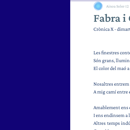
Ainoa Soler
12
Material d'Ampliació
Fabra i
Crònica X - dimar
Les finestres cont
Són grans, llumin
El color del maó a
Nosaltres entrem 
A mig camí entre el
Amablement ens 
I ens endinsem a l
Altres temps indú