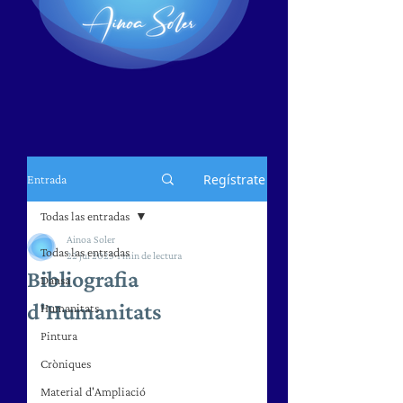
Regístrate
Entrada
Todas las entradas
Ainoa Soler
Todas las entradas
22 jul 2025
1 min de lectura
Bibliografia
Dansa
d'Humanitats
Humanitats
Pintura
Cròniques
Material d'Ampliació